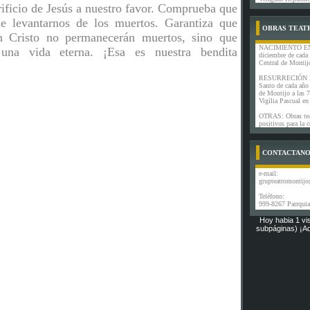
rificio de Jesús a nuestro favor. Comprueba que
de levantarnos de los muertos. Garantiza que
OBRAS TEAT
n Cristo no permanecerán muertos, sino que
NACIMIENTO EN
 una vida eterna. ¡Esa es nuestra bendita
diciembre de cada
Central de Montij
RESURRECIÓN E
Santo de cada año 
de Montijo a las 7
Vigilia Pascual en
OTRAS: Obras tea
positivos para la
CONTACTAN
e-mail:
grupteatromontij
Teléfono:
999-8267 Parrquia
Hoy habia 1 vis
subpáginas) ¡Aq