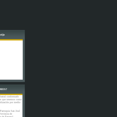
tijo
OMOS?
eatral conformado
nes que tenemos como
elización por medio
 Parroquia San José
Provincia de
ca de Panamá.