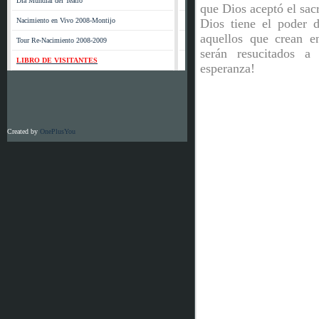
Día Mundial del Teatro
que Dios aceptó el sac
Nacimiento en Vivo 2008-Montijo
Dios tiene el poder 
aquellos que crean e
Tour Re-Nacimiento 2008-2009
serán resucitados a
LIBRO DE VISITANTES
esperanza!
Created by
OnePlusYou