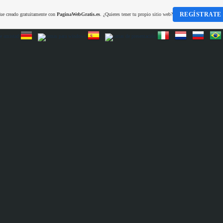
REGÍSTRATE
fue creado gratuitamente con
PaginaWebGratis.es
. ¿Quieres tener tu propio sitio web?