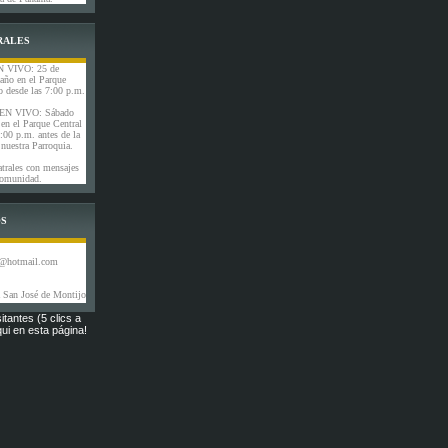
RALES
 VIVO: 25 de
 año en el Parque
o desde las 7:00 p.m.
N VIVO: Sábado
en el Parque Central
:00 p.m. antes de la
 nuestra Parroquia.
trales con mensajes
 comunidad.
OS
o@hotmail.com
 San José de Montijo
itantes (5 clics a
ui en esta página!