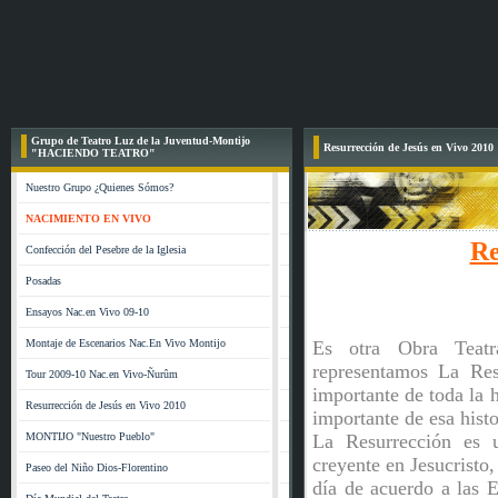
Grupo de Teatro Luz de la Juventud-Montijo
Resurrección de Jesús en Vivo 2010
"HACIENDO TEATRO"
Nuestro Grupo ¿Quienes Sómos?
NACIMIENTO EN VIVO
Re
Confección del Pesebre de la Iglesia
Posadas
Ensayos Nac.en Vivo 09-10
Montaje de Escenarios Nac.En Vivo Montijo
Es otra Obra Teat
representamos La Res
Tour 2009-10 Nac.en Vivo-Ñurûm
importante de toda la h
Resurrección de Jesús en Vivo 2010
importante de esa histo
MONTIJO "Nuestro Pueblo"
La Resurrección es u
creyente en Jesucristo,
Paseo del Niño Dios-Florentino
día de acuerdo a las 