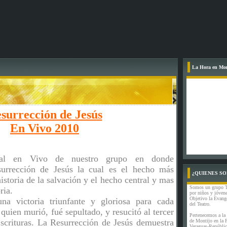
La Hora en Mon
surrección de Jesús
En Vivo 2010
ral en Vivo de nuestro grupo en donde
urrección de Jesús
la cual es el hecho más
¿QUIENES S
istoria de la salvación y el hecho central y mas
Somos un grupo T
ria.
por niños y jóve
Objetivo la Evang
na victoria triunfante y gloriosa para cada
del Teatro.
 quien murió, fué sepultado, y resucitó al tercer
Pertenecemos a la
Escrituras. La Resurrección de Jesús demuestra
de Montijo en la 
Veraguas-Repúbli